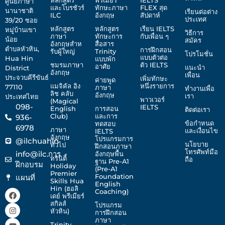
หลักสูตร
พรีเมียร์
IELTS
ศูนย์ภาษา
และโบรชัวร์
ทักษะภาษา
FLEX สุด
นานาชาติ
เรียนต่อต่าง
ILC
อังกฤษ
สัปดาห์
ประเทศ
39/20 ซอย
หลักสูตร
หลักสูตร
เรียน IELTS
หมู่บ้านเขา
วิธีการ
ภาษา
ทักษะการ
กับเพื่อน ๆ
น้อย
สมัคร
อังกฤษสําห
สื่อสาร
ตําบลหัวหิน,
การฝึกสอน
รับผู้ใหญ่
Trinity
โปรโมชั่น
แบบตัวต่อ
Hua Hin
แบบพัก
ชมรมภาษา
ตัว IELTS
อาศัย
แนะนํา
District
อังกฤษ
เพื่อน
ประจวบคีรีขันธ์
เพิ่มทักษะ
ค่ายพูด
แมจิคัล อิง
หนึ่งรายการ
77110
ภาษา
ทํางานเพื่อ
ลิช คลับ
อังกฤษ
เรา
ประเทศไทย
พาวเวอร์
(Magical
098-
IELTS
English
การสอน
ติดต่อเรา
Club)
และการ
936-
ข้อกําหนด
ทดสอบ
6978
ภาษา
และเงื่อนไข
IELTS
อังกฤษ
โปรแกรมการ
@ilchuahin
นโยบาย
ทั่วไป
ฝึกสอนภาษา
โทรศัพท์มือ
info@ilc.การ
อังกฤษพื้น
ทรินิตี้
ถือ
ฐาน Pre-A1
ฝึกอบรม
Holiday
(Pre-A1
Premier
Foundation
แผนที่
Skills Hua
English
Hin (ฮอลิ
F
I
Y
T
Coaching)
เดย์ พรีเมียร์
a
n
o
i
สกิลส์
โปรแกรม
c
s
u
k
หัวหิน)
การฝึกสอน
e
t
t
t
ภาษา
b
a
u
o
Trinity