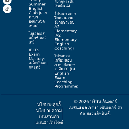
อังกฤษระดับ
o
g
b
k
Summer
เริ่มต้น A1
o
r
e
English
k
a
Club (ค่าย
โปรแกรมการ
m
ภาษา
ฝึกสอนภาษา
อังกฤษปิด
อังกฤษระดับ
เทอม)
A2
Elementary
ไอเอลเอส
(A2
แม็กซ์ ฮอลิ
Elementary
เดย์
English
Coaching)
IELTS
Exam
โปรแกรม
Mastery:
เตรียมสอบ
เคล็ดลับและ
ภาษาอังกฤษ
กลยุทธ์
ระดับ B1 (B1
English
Exam
Coaching
Programme)
© 2026 บริษัท อินเตอร์
นโยบายคุกกี้
เนชั่นแนล ภาษา เซ็นเตอร์ จํา
นโยบายความ
กัด สงวนลิขสิทธิ์.
เป็นส่วนตัว
แผนผังเว็บไซต์